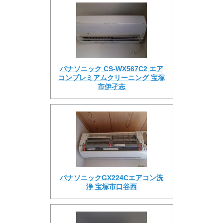
パナソニック CS-WX567C2 エア
コンプレミアムクリーニング 宝塚
市伊孑志
パナソニックGX224Cエアコン洗
浄 宝塚市口谷西