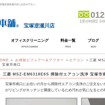
本舗宝塚逆瀬川店にお任せ下さい。
012
【受付時間】9:0
宝塚逆瀬川店
オフィスクリーニング
料金一覧
ブログ
OFFICE CLEANING
PRICE
BLOG
OME
＞
お掃除ビフォアー＆アフター
＞
エアコン
＞三菱 MS
浄 宝塚市南口
三菱 MSZ-EM6318E6S 掃除付エアコン洗浄 宝塚市
宝塚市南口にお住いの方から掃除付エアコン洗浄のご注文をいた
がリビングがキッチンと隣接しているため汚れが気になるとの