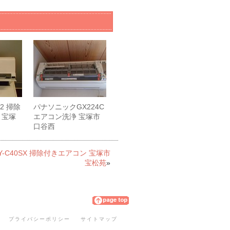
A2 掃除
パナソニックGX224C
 宝塚
エアコン洗浄 宝塚市
口谷西
Y-C40SX 掃除付きエアコン 宝塚市
宝松苑
»
プライバシーポリシー
サイトマップ