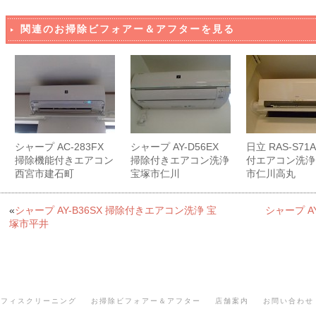
関連のお掃除ビフォアー＆アフターを見る
シャープ AC-283FX
シャープ AY-D56EX
日立 RAS-S71
掃除機能付きエアコン
掃除付きエアコン洗浄
付エアコン洗浄
西宮市建石町
宝塚市仁川
市仁川高丸
«
シャープ AY-B36SX 掃除付きエアコン洗浄 宝
シャープ A
塚市平井
オフィスクリーニング
お掃除ビフォアー＆アフター
店舗案内
お問い合わせ