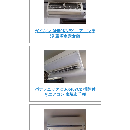
ダイキン AN50KNPX エアコン洗
浄 宝塚市安倉南
パナソニック CS-X407C2 掃除付
きエアコン 宝塚市千種