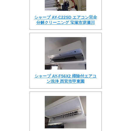
シャープ AY-C22SD エアコン完全
分解クリーニング 宝塚市逆瀬川
シャープ AY-F56X2 掃除付エアコ
ン洗浄 西宮市甲東園